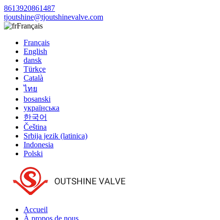
8613920861487
tjoutshine@tjoutshinevalve.com
Français
Français
English
dansk
Türkçe
Català
ไทย
bosanski
українська
한국어
Čeština
Srbija jezik (latinica)
Indonesia
Polski
Accueil
À propos de nous